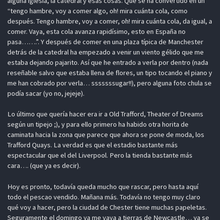
alguna iglesia, la catedral y esas cosas. Que se ha convertido en un
“tengo hambre, voy a comer algo, oh! mira cuánta cola, como
después. Tengo hambre, voy a comer, oh! mira cuánta cola, da igual, a
comer. Vaya, esta cola avanza rapidísimo, esto en España no
pasa…….”. Y después de comer en una plaza típica de Manchester
detrás de la catedral ha empezado a venir un viento gélido que me
estaba dejando pajarito. Así que he entrado a verla por dentro (nada
reseñable salvo que estaba llena de flores, un tipo tocando el piano y
me han cobrado por verla… sssssssugar!!), pero alguna foto chula se
podía sacar (yo no, jejeje).
Lo último que quería hacer era ir a Old Trafford, Theater of Dreams
según un tipejo ;), y para ello primero ha habido otra horita de
caminata hacia la zona que parece que ahora se pone de moda, los
Trafford Quays. La verdad es que el estadio bastante más
espectacular que el del Liverpool. Pero la tienda bastante más
cara…. (que ya es decir).
Hoy es pronto, todavía queda mucho que rascar, pero hasta aquí
todo el pescao vendido. Mañana más. Todavía no tengo muy claro
qué voy a hacer, pero la ciudad de Chester tiene muchas papeletas.
Seguramente el domingo ya me vaya a tierras de Newcastle… ya se