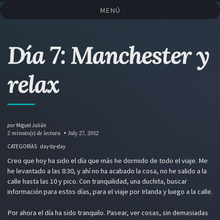
Saltar
Saltar
Saltar
Saltar
MENÚ
a
al
al
enlaces
la
contenido
pie
navegación
de
Día 7: Manchester y
primaria
página
relax
por
Miguel Julián
2 minuto(s) de lectura
July 27, 2012
CATEGORÍAS
day-by-day
Creo que hoy ha sido el día que más he dormido de todo el viaje. Me
he levantado a las 8:30, y ahí no ha acabado la cosa, no he salido a la
calle hasta las 10 y pico. Con tranquilidad, una duchita, buscar
información para estos días, para el viaje por Irlanda y luego a la calle.
Por ahora el día ha sido tranquilo. Pasear, ver cosas, sin demasiadas