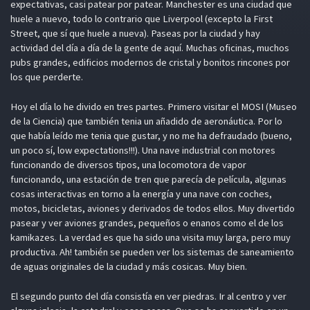
expectativas, casi patear por patear. Manchester es una ciudad que
huele a nuevo, todo lo contrario que Liverpool (excepto la First
Street, que sí que huele a nueva). Paseas por la ciudad y hay
actividad del día a día de la gente de aquí. Muchas oficinas, muchos
pubs grandes, edificios modernos de cristal y bonitos rincones por
los que perderte.
Hoy el día lo he divido en tres partes. Primero visitar el MOSI (Museo
de la Ciencia) que también tenia un añadido de aeronáutica. Por lo
que había leído me tenia que gustar, y no me ha defraudado (bueno,
un poco sí, low expectations!!!). Una nave industrial con motores
funcionando de diversos tipos, una locomotora de vapor
funcionando, una estación de tren que parecía de película, algunas
cosas interactivas en torno a la energía y una nave con coches,
motos, bicicletas, aviones y derivados de todos ellos. Muy divertido
pasear y ver aviones grandes, pequeños o enanos como el de los
kamikazes. La verdad es que ha sido una visita muy larga, pero muy
productiva. Ah! también se pueden ver los sistemas de saneamiento
de aguas originales de la ciudad y más cosicas. Muy bien.
El segundo punto del día consistía en ver piedras. Ir al centro y ver